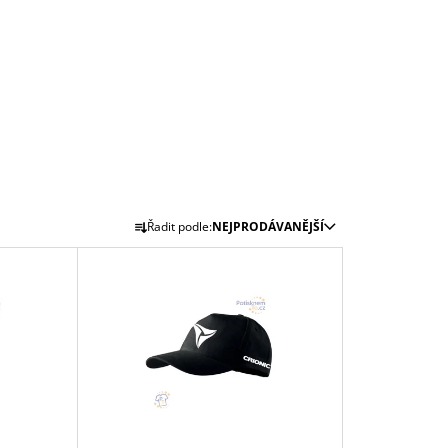
Ř
Řadit podle:
NEJPRODÁVANĚJŠÍ
A
Z
E
N
Í
P
R
O