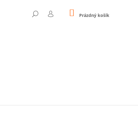
NÁKUPNÍ
HLEDAT
KOŠÍK
Prázdný košík
PŘIHLÁŠENÍ
Následující
 - SMARTBAND