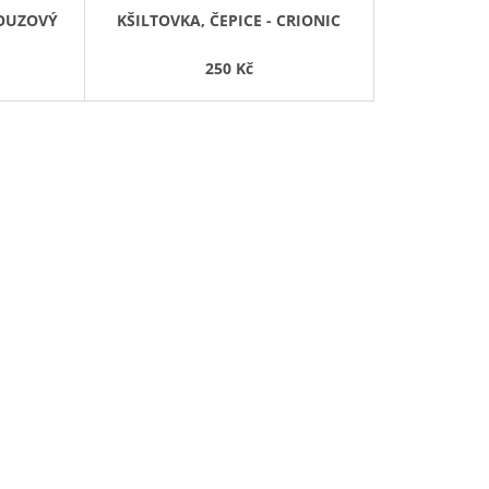
D
NOUZOVÝ
KŠILTOVKA, ČEPICE - CRIONIC
U
K
250 Kč
T
Ů