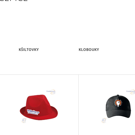
UČITELKOU
850 Kč
180 Kč
KŠILTOVKY
KLOBOUKY
V
Ý
P
S
P
R
O