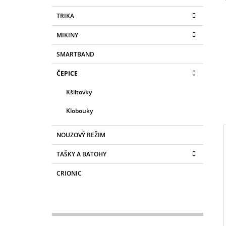
S
180 Kč
K
Přeskočit
TRIKA
T
A
kategorie
T
R
MIKINY
E
A
G
SMARTBAND
N
O
R
N
ČEPICE
I
Í
E
Kšiltovky
P
A
Klobouky
N
E
NOUZOVÝ REŽIM
L
TAŠKY A BATOHY
I
CRIONIC