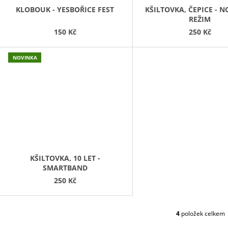
D
KLOBOUK - YESBOŘICE FEST
KŠILTOVKA, ČEPICE - 
REŽIM
U
150 Kč
250 Kč
K
T
NOVINKA
Ů
KŠILTOVKA, 10 LET -
SMARTBAND
250 Kč
4
položek celkem
O
V