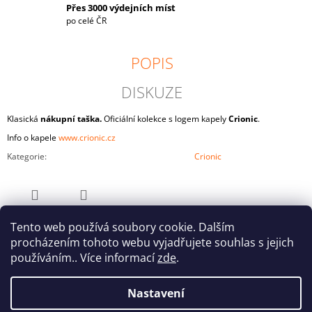
Přes 3000 výdejních míst
po celé ČR
POPIS
DISKUZE
Klasická
nákupní taška.
Oficiální kolekce s logem kapely
Crionic
.
Info o kapele
www.crionic.cz
Kategorie
:
Crionic
ZEPTAT SE
SDÍLET
Tento web používá soubory cookie. Dalším
procházením tohoto webu vyjadřujete souhlas s jejich
používáním.. Více informací
zde
.
Nastavení