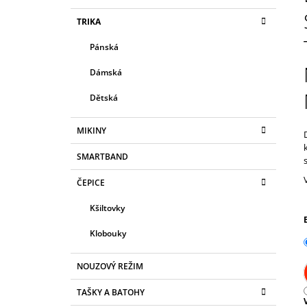
S
180 Kč
K
Přeskočit
TRIKA
T
A
kategorie
T
R
Pánská
E
A
G
Dámská
N
O
R
N
Dětská
I
Í
E
P
MIKINY
A
SMARTBAND
N
ČEPICE
E
L
Kšiltovky
Klobouky
NOUZOVÝ REŽIM
TAŠKY A BATOHY