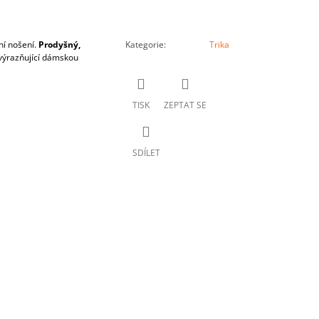
í nošení.
Prodyšný,
Kategorie
:
Trika
výrazňující dámskou
TISK
ZEPTAT SE
SDÍLET