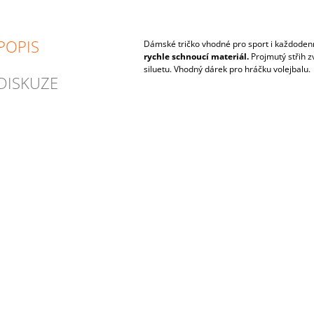
POPIS
Dámské tričko vhodné pro sport i každodenn
rychle schnoucí materiál.
Projmutý střih z
siluetu. Vhodný dárek pro hráčku volejbalu.
DISKUZE