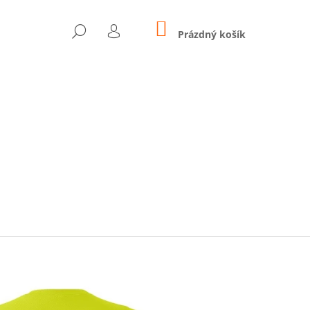
NÁKUPNÍ
HLEDAT
KOŠÍK
Prázdný košík
PŘIHLÁŠENÍ
Následující
 - SMARTBAND