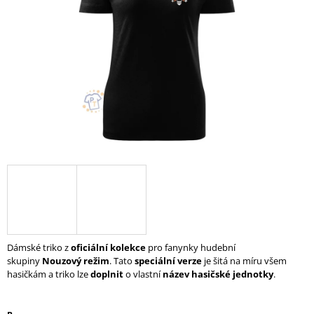
A
J
Í
T
?
HLEDAT
D
O
P
Dámské triko z
oficiální kolekce
pro fanynky hudební
O
skupiny
Nouzový režim
. Tato
speciální verze
je šitá na míru všem
R
hasičkám a triko lze
doplnit
o vlastní
název hasičské jednotky
.
U
Č
U