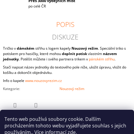
Přes 3000 výdejních míst
po celé ČR
POPIS
DISKUZE
Tričko v
dámském
střihu s logem kapely
Nouzový režim
. Speciální triko s
potiskem pro hasičky, které mohou
doplnit potisk
vlastním
názvem
jednotky
. Potěšit můžete i svého partnera trikem v
pánském střihu
.
Stačí napsat název jednotky do textového pole níže, uložit úpravu, vložit do
košíku a dokončit objednávku.
Info o kapele
www.nouzovyrezim.cz
Kategorie
:
Nouzový režim
ZEPTAT SE
SDÍLET
Tento web používá soubory cookie. Dalším
procházením tohoto webu vyjadřujete souhlas s jejich
používáním.. Více informací
zde
.