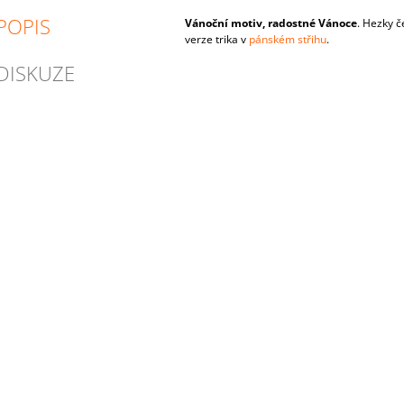
POPIS
Vánoční motiv, radostné Vánoce
. Hezky č
verze trika v
pánském střihu
.
DISKUZE