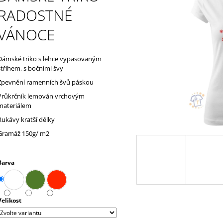
UČITELKOU
850 Kč
RADOSTNÉ
180 Kč
VÁNOCE
Dámské triko s lehce vypasovaným
střihem, s bočními švy
Zpevnění ramenních švů páskou
Průkrčník lemován vrchovým
materiálem
Rukávy kratší délky
Gramáž 150g/ m2
Barva
Velikost