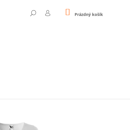
NÁKUPNÍ
HLEDAT
KOŠÍK
Prázdný košík
PŘIHLÁŠENÍ
Následující
 - SMARTBAND