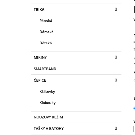
S
180 Kč
K
Přeskočit
TRIKA
T
A
kategorie
T
R
Pánská
E
A
G
Dámská
N
O
R
N
Dětská
I
Í
E
P
MIKINY
A
SMARTBAND
N
ČEPICE
E
L
Kšiltovky
Klobouky
NOUZOVÝ REŽIM
TAŠKY A BATOHY