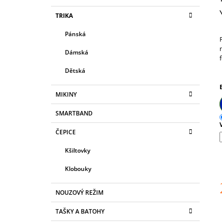
S
180 Kč
K
Přeskočit
TRIKA
T
A
kategorie
T
R
Pánská
E
A
G
Dámská
N
O
R
N
Dětská
I
Í
E
P
MIKINY
A
SMARTBAND
N
ČEPICE
E
L
Kšiltovky
Klobouky
NOUZOVÝ REŽIM
c
TAŠKY A BATOHY