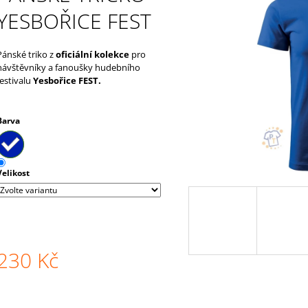
UČITELKOU
850 Kč
YESBOŘICE FEST
180 Kč
Pánské triko z
oficiální kolekce
pro
návštěvníky a fanoušky hudebního
festivalu
Yesbořice FEST.
Barva
Velikost
230 Kč
Měrná
ena: