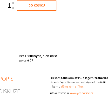
DO KOŠÍKU
Přes 3000 výdejních míst
po celé ČR
POPIS
Tričko v
pánském
střihu s logem
Yesbořice
zádech. Vyražte na festival stylově. Potěšit
trikem v
dámském střihu
.
DISKUZE
Info o festivalu
www.yesborice.cz