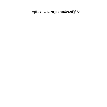
Ř
Řadit podle:
NEJPRODÁVANĚJŠÍ
A
Z
E
N
Í
P
R
O
D
U
K
T
Ů