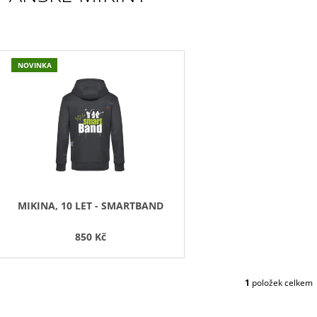
UČITELKOU
850 Kč
180 Kč
V
NOVINKA
Ý
P
S
P
R
O
D
MIKINA, 10 LET - SMARTBAND
U
850 Kč
K
T
Ů
1
položek celkem
O
V
L