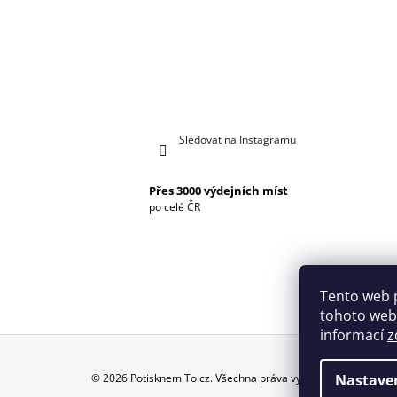
Sledovat na Instagramu
Přes 3000 výdejních míst
po celé ČR
Tento web 
tohoto webu
informací
z
Z
Nastave
© 2026 Potisknem To.cz. Všechna práva vyhrazena.