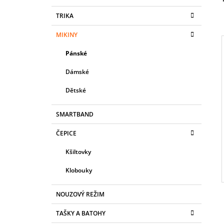
S
180 Kč
K
Přeskočit
TRIKA
T
A
kategorie
T
R
MIKINY
E
A
G
Pánské
N
O
R
N
Dámské
I
I
Í
E
Dětské
P
A
SMARTBAND
N
ČEPICE
E
L
Kšiltovky
Klobouky
NOUZOVÝ REŽIM
TAŠKY A BATOHY