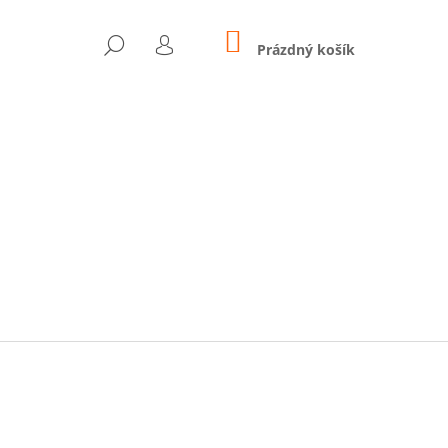
NÁKUPNÍ
HLEDAT
KOŠÍK
Prázdný košík
PŘIHLÁŠENÍ
Následující
 - SMARTBAND